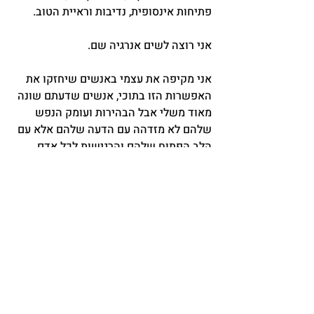
פתיחות אינסופית, נדיבות וראיית הטוב.
אני רוצה לשים אנרגיה שם.
אני מקיפה את עצמי באנשים שיחזקו את 
האפשרות הזו בתוכי, אנשים שדעתם שונה 
מאוד משלי אבל הבהירות ועומק הנפש 
שלהם לא מזדהה עם הדעה שלהם אלא עם 
הלב הפתוח שלהם והרגישות לכל אדם 
באשר הוא. כשאני הולכת לאיבוד בחרדה 
שלי למה יקרה פה במדינה ובשאלות על 
מה נכון לעשות אני שולחת יד לאנשים 
האלה ושואלת את עצמי: טלי, מה את רוצה 
להרגיש עכשיו? ... ונרגעת.