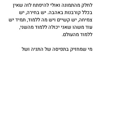
לחלק מהתמונה ואולי להיפתח לזה שאין 
בכלל קורבנות באהבה. יש בחירה, יש 
צמיחה, יש קשיים ויש מה ללמוד, תמיד יש 
עוד משהו שאני יכולה ללמוד מהשני, 
ללמוד מהעולם.
מי שמחזיק בתפיסה של התניה ושל 
קורבנות לא גמיש לא רק מול בן/בת הזוג, 
הוא לא גמיש גם מול המטפל/ת הזוגי- הוא 
בא להוכיח את טענתו, לא ללמוד ולהיפתח.
רק מי שמבין שכל עוד הוא דבק בסיפור 
הפנימי הנוקשה שלו הוא מפסיד את 
השירה של היחד – יכול לעשות את הנס 
של האהבה.
כל כך הרבה אנשים רוצים לשנות את כיוון 
הזרימה של החיים שלהם