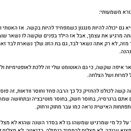
נורא משמעותי:
א גם יכולה להיות מנגנון כשמפחיד להיות בקשה. אז האטתי וא
ה מרגיע את עצמך, אבל אז הילד בפנים שקשה לו נשאר שוב ל
ר מזה, לא רק אתה נשאר לבד, גם בת הזוג שלך נשארת לבד זא
נהנה.
ר איפה שקשה, כי גם האוטומט שלי זה ללכת לאופטימיות ולאמ
 למרות ושל הצלחה.
קשה לכולנו להחזיק כל כך הרבה פחד וחוסר וודאות, זה פוסט
ם אתם ברגרסיה, בחוסר חשק, בחוסר מוטיבציה ובתחושה שמ
התפתחות האישית נראה כמו עבר מתוק ורחוק.
על כל מי שמרגיש שמשהו בו לא בסדר השנה שהוא לא מצליח
צוא עבודה, לא מצליח להתמיד בגמילה, בדיאטה, לא מצליח ל